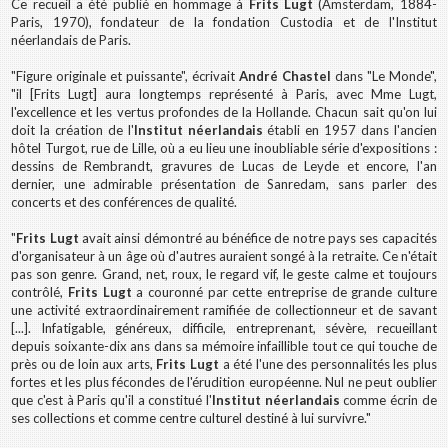
Ce recueil a été publié en hommage à
Frits Lugt
(Amsterdam, 1884-
Paris, 1970), fondateur de la fondation Custodia et de l'Institut
néerlandais de Paris.
"Figure originale et puissante", écrivait
André Chastel
dans "Le Monde",
"il [Frits Lugt] aura longtemps représenté à Paris, avec Mme Lugt,
l'excellence et les vertus profondes de la Hollande. Chacun sait qu'on lui
doit la création de l'
Institut néerlandais
établi en 1957 dans l'ancien
hôtel Turgot, rue de Lille, où a eu lieu une inoubliable série d'expositions :
dessins de Rembrandt, gravures de Lucas de Leyde et encore, l'an
dernier, une admirable présentation de Sanredam, sans parler des
concerts et des conférences de qualité.
"
Frits Lugt
avait ainsi démontré au bénéfice de notre pays ses capacités
d'organisateur à un âge où d'autres auraient songé à la retraite. Ce n'était
pas son genre. Grand, net, roux, le regard vif, le geste calme et toujours
contrôlé,
Frits Lugt
a couronné par cette entreprise de grande culture
une activité extraordinairement ramifiée de collectionneur et de savant
[...]. Infatigable, généreux, difficile, entreprenant, sévère, recueillant
depuis soixante-dix ans dans sa mémoire infaillible tout ce qui touche de
près ou de loin aux arts,
Frits Lugt
a été l'une des personnalités les plus
fortes et les plus fécondes de l'érudition européenne. Nul ne peut oublier
que c'est à Paris qu'il a constitué l'
Institut néerlandais
comme écrin de
ses collections et comme centre culturel destiné à lui survivre."