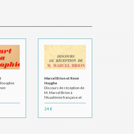
é
Marcel Brion et René
hilosophie
Huyghe
imon
Discours de réception de
M. Marcel Brion à
l'Académie française et
réponse de M. René
Huyghe
24 €