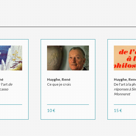
né
Huyghe, René
Huyghe, Ren
 l'art
de
Ce que je crois
De l'art à la p
casso
réponses à S
Monneret
10 €
15 €