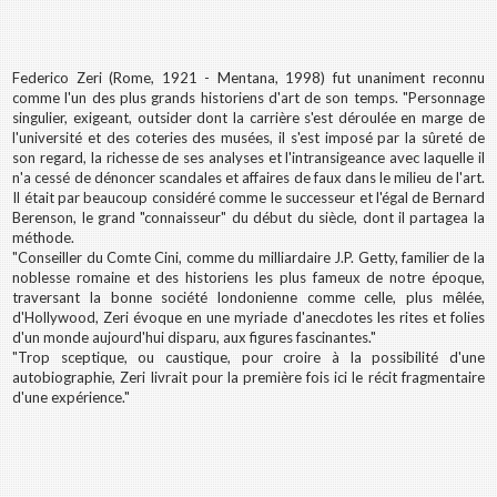
Federico Zeri (Rome, 1921 - Mentana, 1998) fut unaniment reconnu
comme l'un des plus grands historiens d'art de son temps. "Personnage
singulier, exigeant, outsider dont la carrière s'est déroulée en marge de
l'université et des coteries des musées, il s'est imposé par la sûreté de
son regard, la richesse de ses analyses et l'intransigeance avec laquelle il
n'a cessé de dénoncer scandales et affaires de faux dans le milieu de l'art.
Il était par beaucoup considéré comme le successeur et l'égal de Bernard
Berenson, le grand "connaisseur" du début du siècle, dont il partagea la
méthode.
"Conseiller du Comte Cini, comme du milliardaire J.P. Getty, familier de la
noblesse romaine et des historiens les plus fameux de notre époque,
traversant la bonne société londonienne comme celle, plus mêlée,
d'Hollywood, Zeri évoque en une myriade d'anecdotes les rites et folies
d'un monde aujourd'hui disparu, aux figures fascinantes."
"Trop sceptique, ou caustique, pour croire à la possibilité d'une
autobiographie, Zeri livrait pour la première fois ici le récit fragmentaire
d'une expérience."