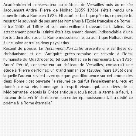
Académicien et conservateur au château de Versailles puis au musée
Jacquemart-André, Pierre de Nolhac (1859-1936) s'était rendu une
nouvelle fois à Rome en 1925. Effectué en tant que pélerin, ce périple fit
resurgir le souvenir de ses années romaines à l'Ecole française de Rome -
entre 1882 et 1885- et son émerveillement devant l'art italien. Cet
attachement pour la latinité était également devenu indissociable d'une
forte admiration pour la Rome mussolinienne, au point que Nolhac rêvait
à une union entre les deux pays latins.
Recueil de poésie,
Le Testament d'un Latin
présente une synthèse du
christianisme et de l'Antiquité gréco-romaine et renvoie à l'idéal
humaniste du Quattrocento, tel que Nolhac se le représentait. En 1936,
André Pératé, conservateur au château de Versailles, consacrait une
étude à "Pierre de Nolhac, un grand humaniste" (
Etudes
, mars 1936) dans
laquelle l'auteur revient avec quelque grandiloquence sur cet amour des
deux Rome : cet ouvrage "a résumé ce qui fut l'enseignement, reçu et
donné, de sa vie, hommage à l'esprit vivant qui, aux rives de la
Méditerranée, depuis la Grèce antique jusqu'à nous, a germé, a fleuri, a
obtenu de la vérité chrétienne son entier épanouissement. Il a dédié ce
poème à la Rome éternelle."