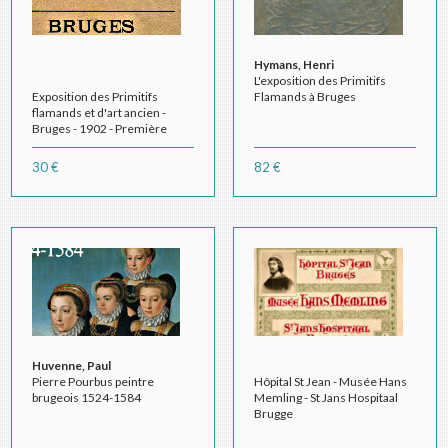
Hymans, Henri
L'exposition des Primitifs
Exposition des Primitifs
Flamands à Bruges
flamands et d'art ancien -
Bruges - 1902 - Première
section : tableaux - catalogue
sommaire
30 €
82 €
Huvenne, Paul
Pierre Pourbus peintre
Hôpital St Jean - Musée Hans
brugeois 1524-1584
Memling - St Jans Hospitaal
Brugge