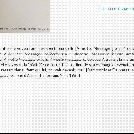
afficher le sommai
nt sur le voyeurisme des spectateurs, elle [
Annette Messager
] se présent
s d'
Annette Messager collectionneuse, Annette Messager femme prat
e, Annette Messager artiste, Annette Messager bricoleuse
. A travers la multi
 elle y voyait la "réalité" : ce torrent discontinu de vraies images devenait ir
 ressembler au faux qui, lui, pouvait devenir vrai." [Démosthènes Davvetas,
An
phier
, Galerie d'Art contemporain, Nice, 1986].