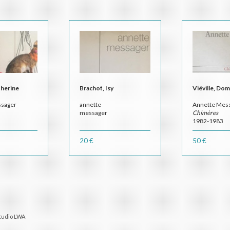
therine
Brachot, Isy
Viéville, Do
ssager
annette
Annette Mes
messager
Chimères
1982-1983
20 €
50 €
tudio LWA