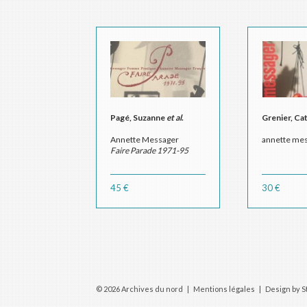
Pagé, Suzanne
et al
.
Grenier, Ca
Annette Messager
annette me
Faire Parade 1971-95
Annette Messager
Collectionneuse,
45 €
30 €
Annette Messager
Femme Pratique,
Annette Messager
Truqueuse,
Annette Messager
Colporteuse,
Annette Messager
Amoureuse,
Annette Messager
© 2026 Archives du nord |
Mentions légales
|
Design by S
Paradeuse