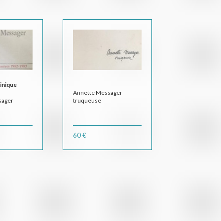
minique
Annette Messager
sager
truqueuse
60 €