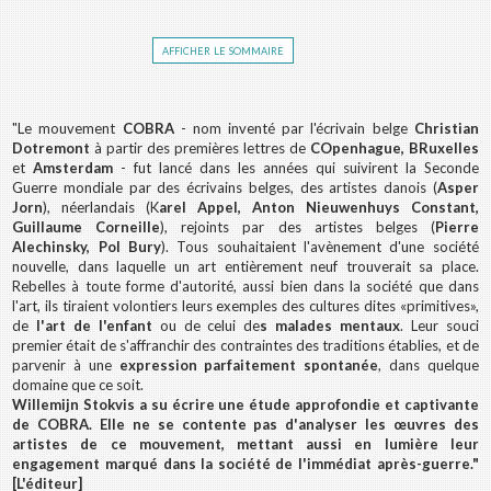
afficher le sommaire
"Le mouvement
COBRA
- nom inventé par l'écrivain belge
Christian
Dotremont
à partir des premières lettres de
COpenhague, BRuxelles
et
Amsterdam
- fut lancé dans les années qui suivirent la Seconde
Guerre mondiale par des écrivains belges, des artistes danois (
Asper
Jorn
), néerlandais (K
arel Appel, Anton Nieuwenhuys Constant,
Guillaume Corneille
), rejoints par des artistes belges (
Pierre
Alechinsky, Pol Bury
). Tous souhaitaient l'avènement d'une société
nouvelle, dans laquelle un art entièrement neuf trouverait sa place.
Rebelles à toute forme d'autorité, aussi bien dans la société que dans
l'art, ils tiraient volontiers leurs exemples des cultures dites «primitives»,
de
l'art de l'enfant
ou de celui de
s malades mentaux
. Leur souci
premier était de s'affranchir des contraintes des traditions établies, et de
parvenir à une
expression parfaitement spontanée
, dans quelque
domaine que ce soit.
Willemijn Stokvis
a su écrire une étude approfondie et captivante
de
COBRA
. Elle ne se contente pas d'analyser les œuvres des
artistes de ce mouvement, mettant aussi en lumière leur
engagement marqué dans la société de l'immédiat après-guerre."
[L'éditeur]