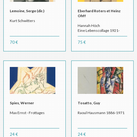
Lemoine, Serge (dir.)
Eberhard Roters et Heinz
Ohff
Kurt Schwitters
Hannah Höch
Eine Lebenscollage 1921-
1945
2 volumes. Band II 1. et 2.
70 €
75 €
Spies, Werner
Tosatto, Guy
Max Ernst - Frottages
Raoul Hausmann 1886-1971
24 €
24 €