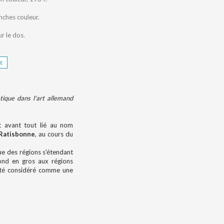
anches couleur.
ur le dos.
re
stique dans l'art allemand
st avant tout lié au nom
 Ratisbonne
, au cours du
que des régions s'étendant
pond en gros aux régions
té considéré comme une