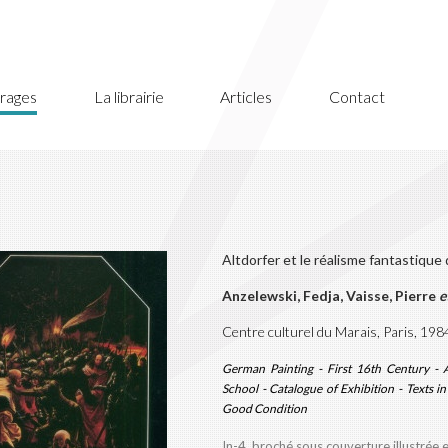
rages
La librairie
Articles
Contact
Altdorfer et le réalisme fantastique 
Anzelewski, Fedja, Vaisse, Pierre
et
Centre culturel du Marais, Paris, 198
German Painting - First 16th Century - 
School - Catalogue of Exhibition - Texts i
Good Condition
In-4, broché sous couverture illustrée 