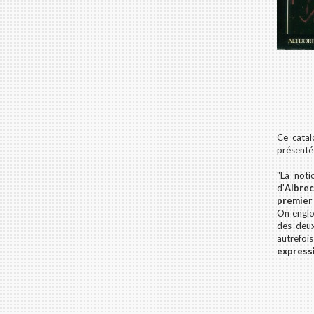
Ce catal
présentée
"La noti
d'
Albrec
premier 
On englo
des deu
autrefois
expressi