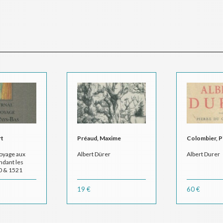
rt
Préaud, Maxime
Colombier, P
voyage aux
Albert Dürer
Albert Durer
ndant les
0 & 1521
19 €
60 €