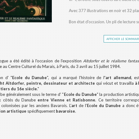
Avec 377 illustrations en noir et 32 pl
Bon état d'occasion. Un pli de lecture s
afficher le sommai
ogue a été édité à l'occasion de l'exposition
Altdorfer et le réalisme fanta
 au Centre Culturel du Marais, à Paris, du 3 avril au 15 juillet 1984.
on d' "
Ecole du Danube
", qui a marqué l'histoire de l
'art allemand
, e
ht Altdorfer
,
peintre, dessinateur et architecte
qui vécut et travailla
à
tiers du 16e siècle
."
be généralement sous le terme d' "
Ecole du Danube
" la production artisti
x côtés du Danube
entre Vienne et Ratisbonne
. Ce territoire corres
 colonisées par les anciens Bavarois. L'
art
de l'
Ecole du Danube
a donc é
on artistique
spécifiquement
bavaroise
.