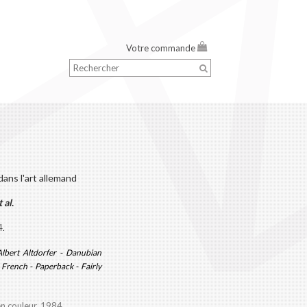
Votre commande
dans l'art allemand
 al
.
4.
Albert Altdorfer - Danubian
n French - Paperback - Fairly
en couleur, 1984.