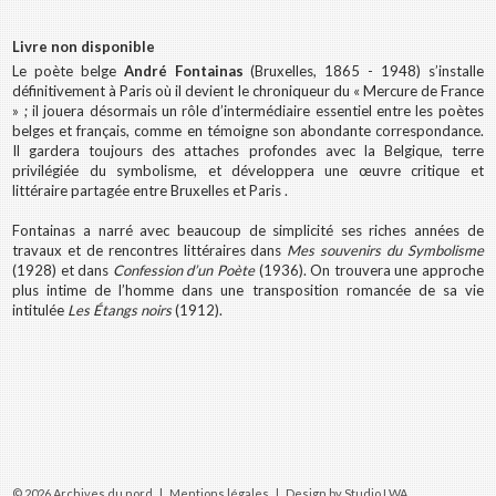
Livre non disponible
Le poète belge
André Fontainas
(Bruxelles, 1865 - 1948) s’installe
définitivement à Paris où il devient le chroniqueur du « Mercure de France
» ; il jouera désormais un rôle d’intermédiaire essentiel entre les poètes
belges et français, comme en témoigne son abondante correspondance.
Il gardera toujours des attaches profondes avec la Belgique, terre
privilégiée du symbolisme, et développera une œuvre critique et
littéraire partagée entre Bruxelles et Paris .
Fontainas a narré avec beaucoup de simplicité ses riches années de
travaux et de rencontres littéraires dans
Mes souvenirs du Symbolisme
(1928) et dans
Confession d’un Poète
(1936). On trouvera une approche
plus intime de l’homme dans une transposition romancée de sa vie
intitulée
Les Étangs noirs
(1912).
© 2026 Archives du nord |
Mentions légales
|
Design by Studio LWA